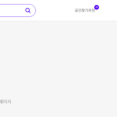
N
공간찾기
추천
 페이지