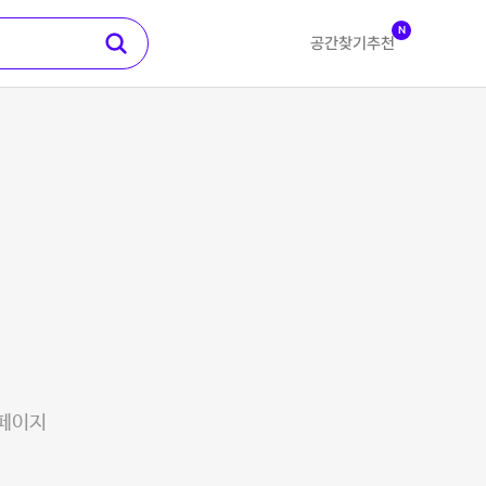
N
공간찾기
추천
 페이지