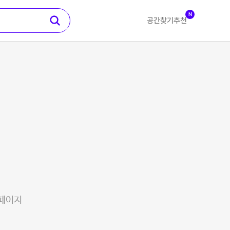
N
공간찾기
추천
 페이지