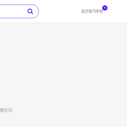
N
공간찾기
추천
 페이지