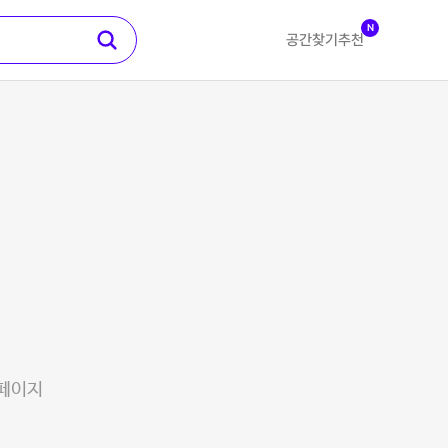
N
공간찾기
추천
 페이지