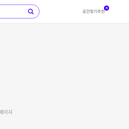
N
공간찾기
추천
 페이지