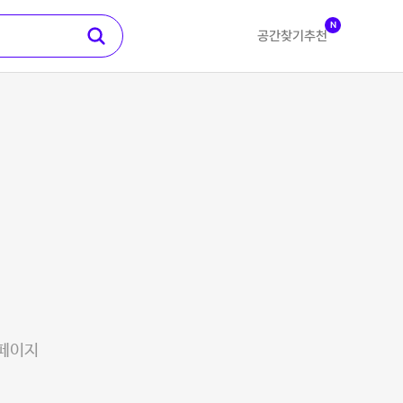
N
공간찾기
추천
 페이지