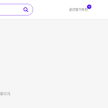
N
공간찾기
추천
 페이지