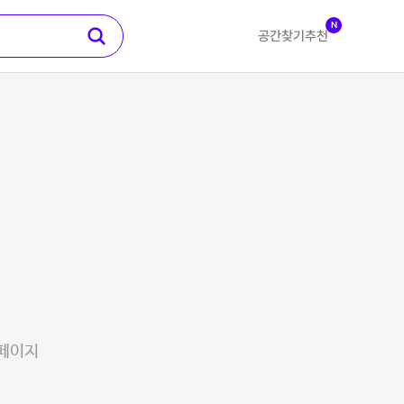
N
공간찾기
추천
 페이지