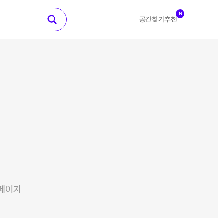
N
공간찾기
추천
 페이지