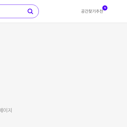
N
공간찾기
추천
 페이지