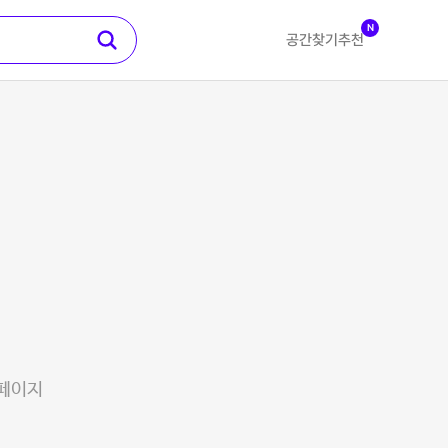
N
공간찾기
추천
 페이지