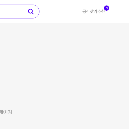
N
공간찾기
추천
 페이지