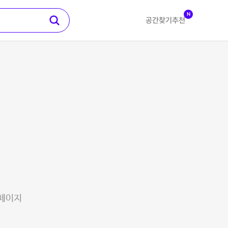
N
공간찾기
추천
 페이지