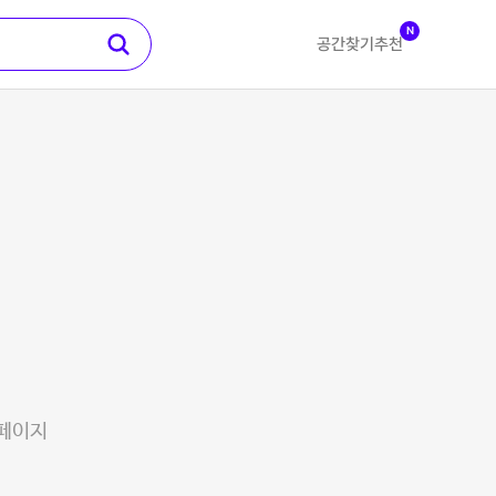
N
공간찾기
추천
 페이지