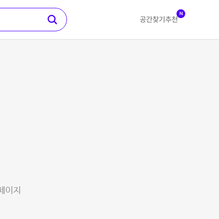
N
공간찾기
추천
 페이지