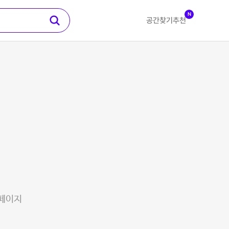
N
공간찾기
추천
 페이지