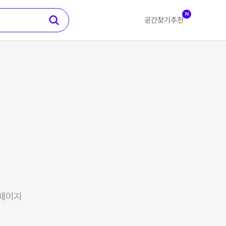
N
공간찾기
추천
 페이지