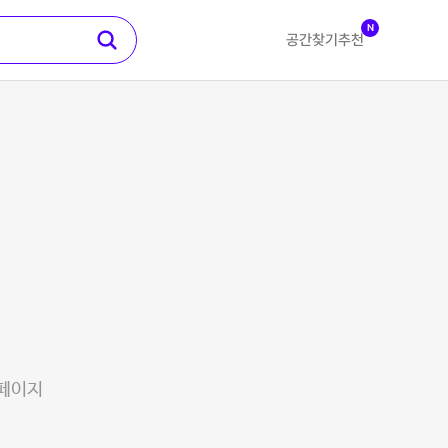
N
공간찾기
추천
 페이지