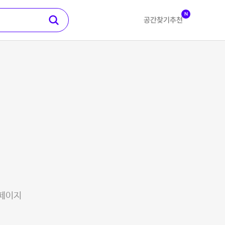
N
공간찾기
추천
 페이지