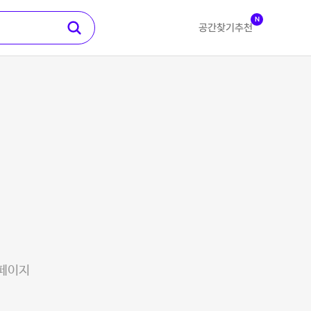
N
공간찾기
추천
 페이지