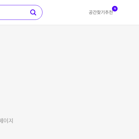
N
공간찾기
추천
 페이지