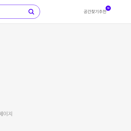
N
공간찾기
추천
 페이지