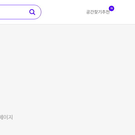
N
공간찾기
추천
 페이지