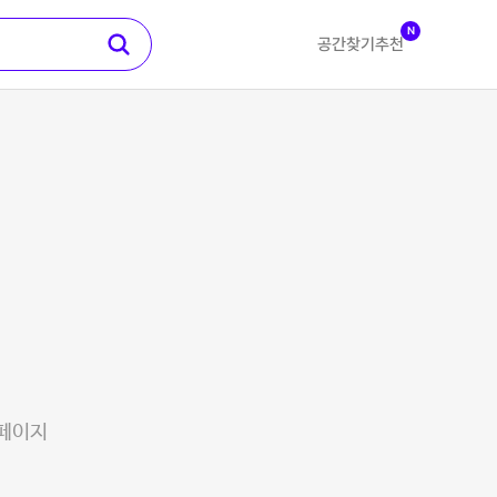
N
공간찾기
추천
 페이지