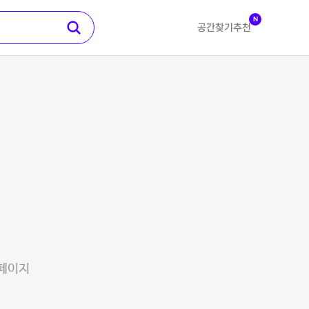
N
공간찾기
추천
 페이지