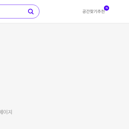
N
공간찾기
추천
 페이지