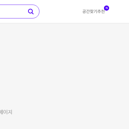
N
공간찾기
추천
 페이지