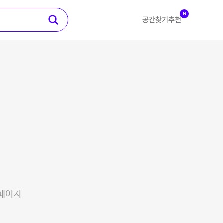
N
공간찾기
추천
 페이지