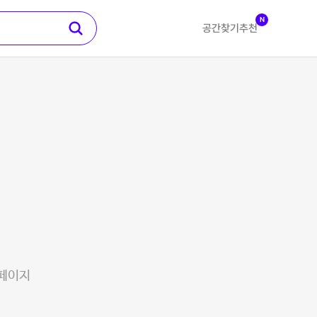
N
공간찾기
추천
 페이지