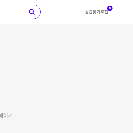
N
공간찾기
추천
 페이지