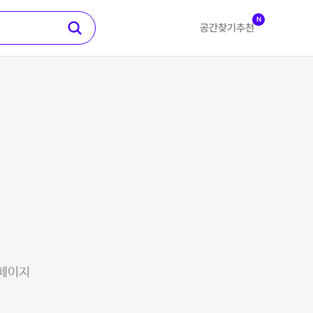
N
공간찾기
추천
 페이지