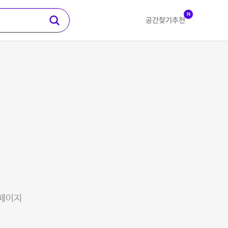
N
공간찾기
추천
 페이지