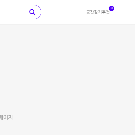
N
공간찾기
추천
 페이지