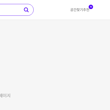
N
공간찾기
추천
 페이지