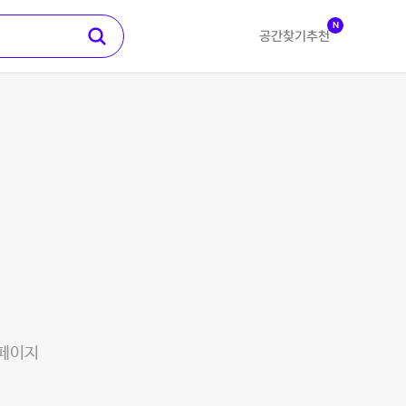
N
공간찾기
추천
 페이지