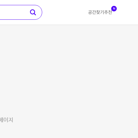
N
공간찾기
추천
 페이지