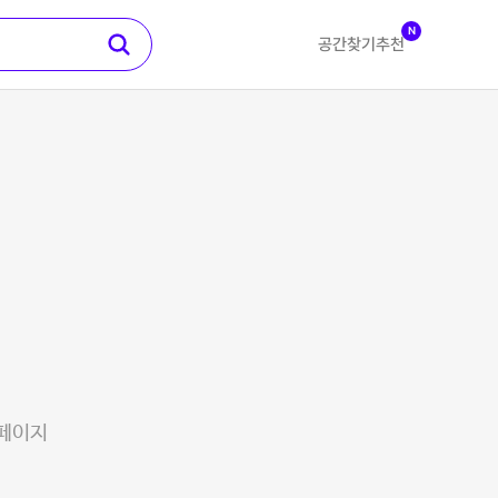
N
공간찾기
추천
 페이지