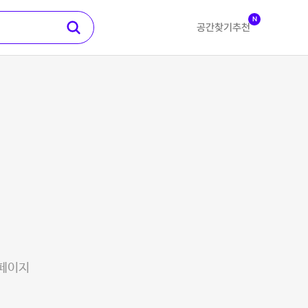
N
공간찾기
추천
 페이지