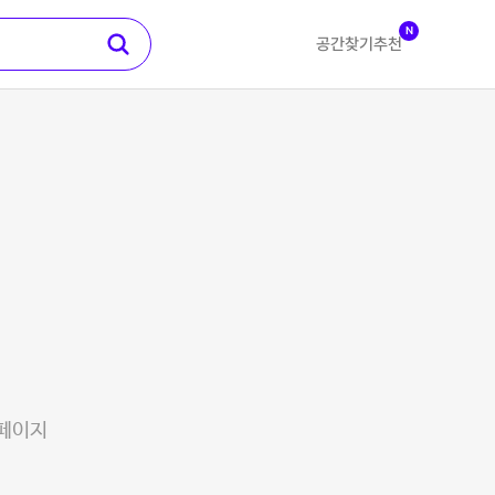
N
공간찾기
추천
 페이지