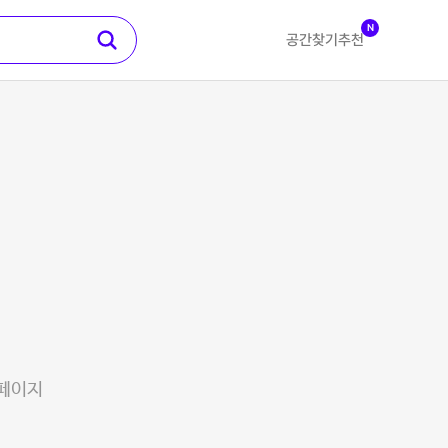
N
공간찾기
추천
 페이지