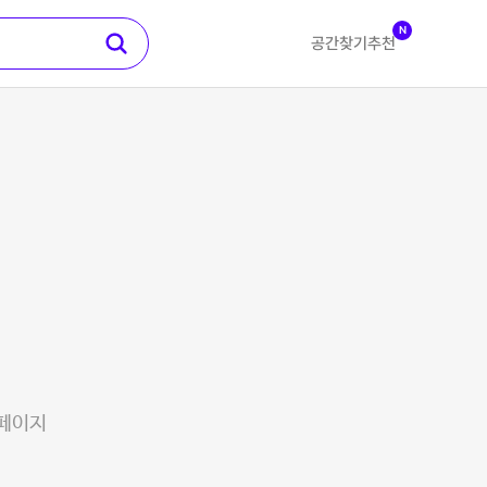
N
공간찾기
추천
 페이지