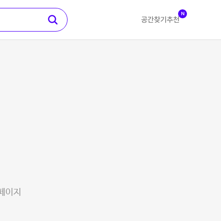
N
공간찾기
추천
 페이지