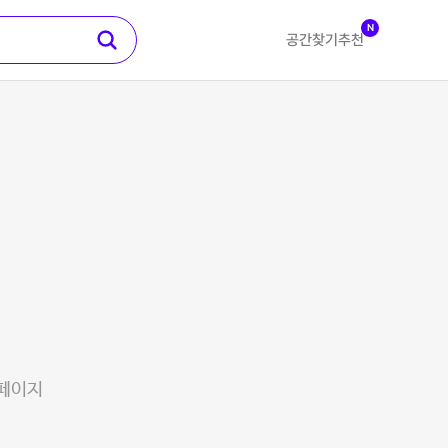
N
공간찾기
추천
 페이지