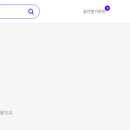
N
공간찾기
추천
 페이지