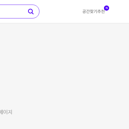
N
공간찾기
추천
 페이지