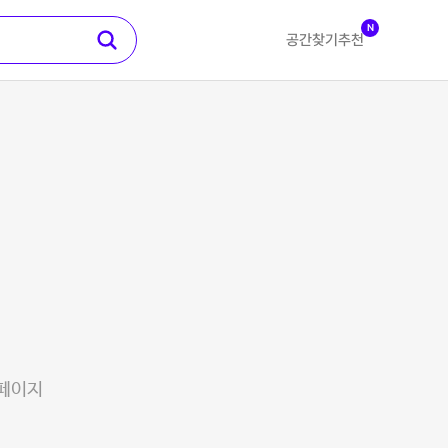
N
공간찾기
추천
 페이지