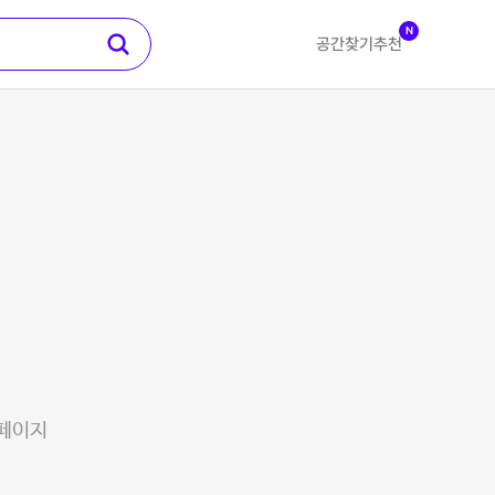
N
공간찾기
추천
 페이지