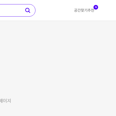
N
공간찾기
추천
 페이지