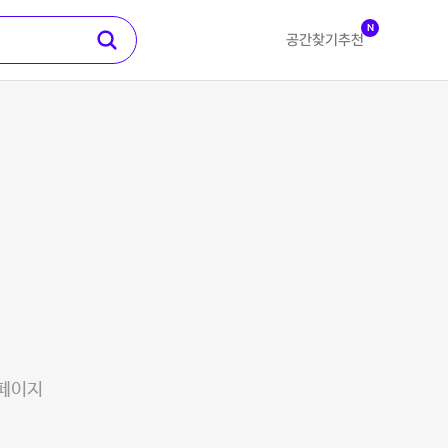
N
공간찾기
추천
 페이지